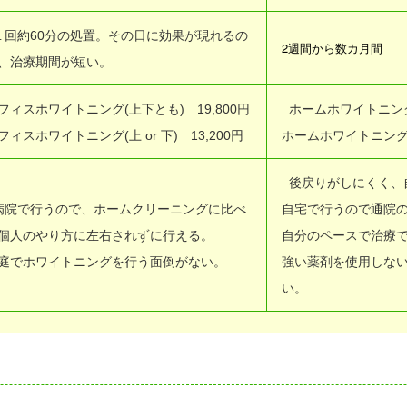
１回約60分の処置。その日に効果が現れるの
2
週間から数カ月間
、治療期間が短い。
フィスホワイトニング(上下とも) 19,800円
ホームホワイトニング(
フィスホワイトニング(上 or 下) 13,200円
ホームホワイトニング(上 
後戻りがしにくく、
病院で行うので、ホームクリーニングに比べ
自宅で行うので通院
個人のやり方に左右されずに行える。
自分のペースで治療
庭でホワイトニングを行う面倒がない。
強い薬剤を使用しな
い。