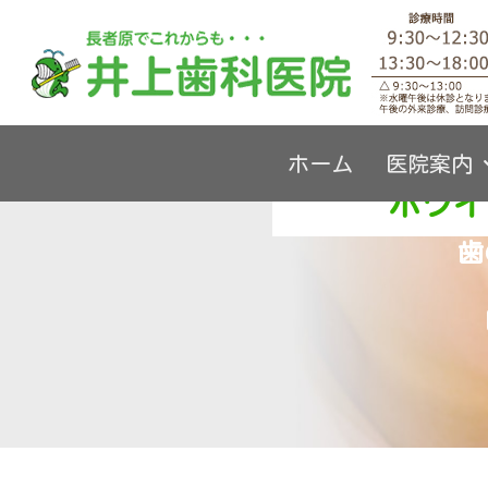
内
ホーム
ホワイトニング
容
を
ス
キ
ホーム
医院案内
ッ
ホワイ
プ
歯