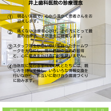
井上歯科医院の診療理念
明るい笑顔で、心から温かく患者さんをお
①
迎えします。
痛くない治療を心がけ、その方にとって最
②
善の治療法、予防法をご提案します。
スタッフ同士が思いやりを持ったチームワ
③
ークを大切にし、常に最新の技術の習得
と、心に磨きをかけることを怠りません。
当医院に関わるすべての人とたちには、親
④
しみを持って接し、いろいろな情報交換を
行いながら、お互いに助け合う環境づくり
に励みます。