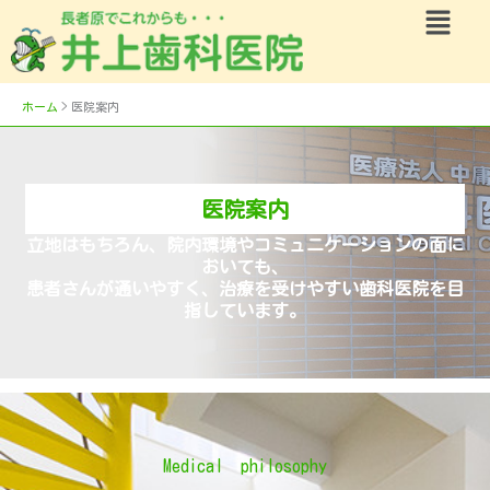
メ
内
ニ
容
ュ
を
ー
ス
ホーム
医院案内
キ
ッ
プ
医院案内
立地はもちろん、院内環境やコミュニケーションの面に
おいても、
患者さんが通いやすく、治療を受けやすい歯科医院を目
指しています。
Medical philosophy